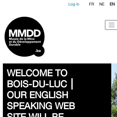
Log in
FR
NE
EN
WELCOME TO
BOIS-DU-LUC ⎮
OUR ENGLISH
SPEAKING WEB
SITE WILL BE