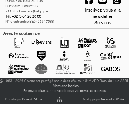
Durable du Bois-du-Luc
Rue Saint-Patrice 2B
Inscrivez-vous à la
7110 La Louvière (Belgique)
newsletter
Tél.
+32 (0)64 28 20 00
N° d'entreprise BE0425617588
Services
Avec le soutien de
©
1983 - 2026 Ce site est protégé par le droit d'auteur © MMDD Bois-du-Luc ASBL
-
Mentions légales
En savoir plus sur notre politique vie privée et cookies
Propulsé par
Plone
&
Python
Développé par
Netvaast
et
Whiite