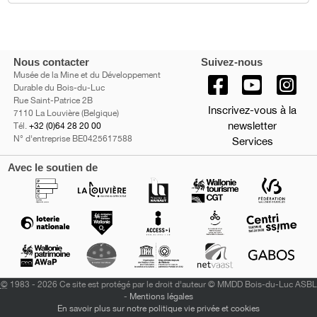
Nous contacter
Suivez-nous
Musée de la Mine et du Développement
Durable du Bois-du-Luc
Rue Saint-Patrice 2B
Inscrivez-vous à la
7110 La Louvière (Belgique)
newsletter
Tél.
+32 (0)64 28 20 00
N° d'entreprise BE0425617588
Services
Avec le soutien de
©
1983 - 2026 Ce site est protégé par le droit d'auteur © MMDD Bois-du-Luc ASBL
-
Mentions légales
En savoir plus sur notre politique vie privée et cookies