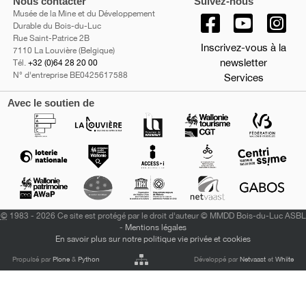
Nous contacter
Suivez-nous
Musée de la Mine et du Développement
Durable du Bois-du-Luc
Rue Saint-Patrice 2B
Inscrivez-vous à la
7110 La Louvière (Belgique)
newsletter
Tél.
+32 (0)64 28 20 00
N° d'entreprise BE0425617588
Services
Avec le soutien de
©
1983 - 2026 Ce site est protégé par le droit d'auteur © MMDD Bois-du-Luc ASBL
-
Mentions légales
En savoir plus sur notre politique vie privée et cookies
Propulsé par
Plone
&
Python
Développé par
Netvaast
et
Whiite