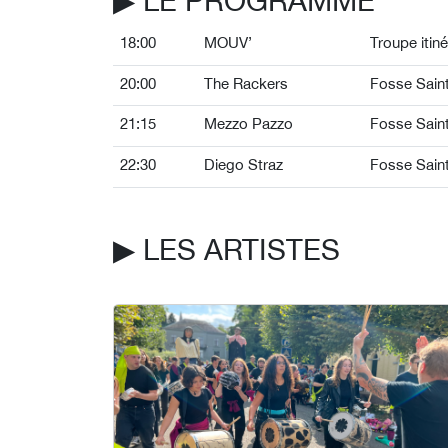
18:00
MOUV’
Troupe itin
20:00
The Rackers
Fosse Sai
21:15
Mezzo Pazzo
Fosse Sai
22:30
Diego Straz
Fosse Sai
▶︎ LES ARTISTES