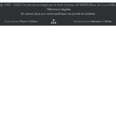
©
1983 - 2026 Ce site est protégé par le droit d'auteur © MMDD Bois-du-Luc ASBL
-
Mentions légales
En savoir plus sur notre politique vie privée et cookies
Propulsé par
Plone
&
Python
Développé par
Netvaast
et
Whiite