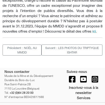
exceptionnel, chargé d’histoire et classé au Patrimoine Mondial
de l’UNESCO, offre un cadre exceptionnel pour imaginer des
projets à l’intention de publics diversifiés. Vous êtes à la
recherche d’un emploi ? Vous aimez le patrimoine et adhérez au
principe du développement durable ? N’hésitez pas à postuler
avant le 31.12.2023, l’équipe du MMDD s’agrandit et propose 8
nouvelles offres d’emploi ! Découvrez le détail des offres
ici
.
Précédent : NOËL AU
Suivant : LES PHOTOS DU TRIPTYQUE
MMDD
ISHTAR
Nous contacter
Suivez-nous
Musée de la Mine et du Développement
Durable du Bois-du-Luc
Rue Saint-Patrice 2B
Inscrivez-vous à la
7110 La Louvière (Belgique)
newsletter
Tél.
+32 (0)64 28 20 00
N° d'entreprise BE0425617588
Services