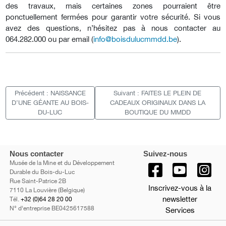
des travaux, mais certaines zones pourraient être
ponctuellement fermées pour garantir votre sécurité. Si vous
avez des questions, n’hésitez pas à nous contacter au
064.282.000 ou par email (
info@boisdulucmmdd.be
).
Précédent : NAISSANCE
Suivant : FAITES LE PLEIN DE
D’UNE GÉANTE AU BOIS-
CADEAUX ORIGINAUX DANS LA
DU-LUC
BOUTIQUE DU MMDD
Nous contacter
Suivez-nous
Musée de la Mine et du Développement
Durable du Bois-du-Luc
Rue Saint-Patrice 2B
Inscrivez-vous à la
7110 La Louvière (Belgique)
newsletter
Tél.
+32 (0)64 28 20 00
N° d'entreprise BE0425617588
Services